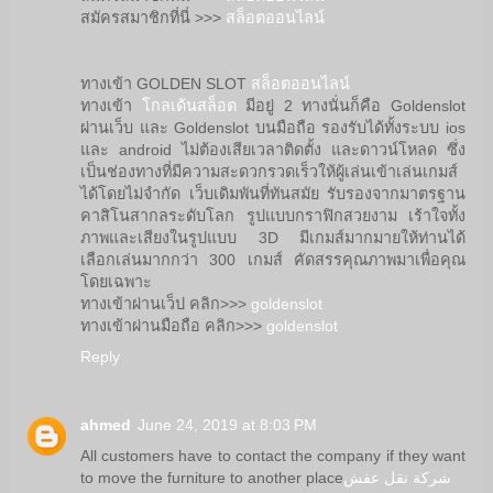
สมัครสมาชิกที่นี่ >>>
สล็อตออนไลน์
ทางเข้า GOLDEN SLOT
สล็อตออนไลน์
ทางเข้า
โกลเด้นสล็อต
มีอยู่ 2 ทางนั่นก็คือ Goldenslot
ผ่านเว็บ และ Goldenslot บนมือถือ รองรับได้ทั้งระบบ ios
และ android ไม่ต้องเสียเวลาติดตั้ง และดาวน์โหลด ซึ่ง
เป็นช่องทางที่มีความสะดวกรวดเร็วให้ผู้เล่นเข้าเล่นเกมส์
ได้โดยไม่จำกัด เว็บเดิมพันที่ทันสมัย รับรองจากมาตรฐาน
คาสิโนสากลระดับโลก รูปแบบกราฟิกสวยงาม เร้าใจทั้ง
ภาพและเสียงในรูปแบบ 3D มีเกมส์มากมายให้ท่านได้
เลือกเล่นมากกว่า 300 เกมส์ คัดสรรคุณภาพมาเพื่อคุณ
โดยเฉพาะ
ทางเข้าผ่านเว็ป คลิก>>>
goldenslot
ทางเข้าผ่านมือถือ คลิก>>>
goldenslot
Reply
ahmed
June 24, 2019 at 8:03 PM
All customers have to contact the company if they want
to move the furniture to another place
شركة نقل عفش