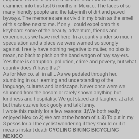
crammed into this last 6 months in Mexico. The faces of so
many friendly people and the labyrinth of dirt and paved
byways. The memories are as vivid in my brain as the smell
of this coffee next to me. If only I could expel onto this
keyboard some of the beauty, adventure, friends and
experiences we have met here. In a country under so much
speculation and a place we were warned so strongly
against. I really have nothing negative to mutter, no piss to
moan, no bitch to pitch on the band wagon of nay say-ers.
Yes there is corruption, pollution, crime and poverty, but what
country doesn't have that?
As for Mexico, all in all... As we pedaled through her,
stumbling in our learning and understanding of the
language, cultures and landscape. Never once were we
shunned from the bosom or rarely shown anything but
kindness and hospitality. We got stared and laughed at a lot
but thats cuz we look goofy and talk funny.
I wrote this mainly for a few reasons:
1
)We both really
enjoyed Mexico
2
) We are at the bottom of it.
3
) To put in my
3 pesos for all the cyclist wondering if they should or if it
means instant death
CYCLING BIKING BICYCLING
MEXICO