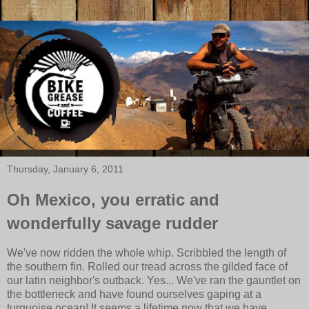
Thursday, January 6, 2011
Oh Mexico, you erratic and
wonderfully savage rudder
We've now ridden the whole whip. Scribbled the length of
the southern fin. Rolled our tread across the gilded face of
our latin neighbor's outback. Yes... We've ran the gauntlet on
the bottleneck and have found ourselves gaping at a
turquoise ocean! It seems a lifetime now that we have